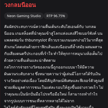
วงกลมนีออน
Neon Gaming Studio
RTP 96.75%
สัมผัสประสบการณ์ความตื่นเต้นระดับไฮเอนด์กับ วงกลม
นีออน เกมสล็อตที่นำคุณเข้าสู่โลกแห่งแสงสีไซเบอร์พังค์ บน
แพลตฟอร์ม thbunnyslot ที่รวบรวมเกมแตกง่ายไว้มากที่สุด
ตัวเกมโดดเด่นด้วยกราฟิกเส้นแสงนีออนที่ล้ำสมัย ผสมผสาน
กับเสียงดนตรีประกอบที่เร้าใจ ทำให้ทุกการหมุนวงล้อเต็มไป
ด้วยความตื่นเต้นและน่าติดตาม
กลไกการจ่ายรางวัลของเกมนี้ถูกออกแบบมาให้มีความ
ผันผวนระดับกลาง ซึ่งหมายความว่าผู้เล่นมีโอกาสได้รับเงิน
รางวัลอย่างต่อเนื่อง โดยมีสัญลักษณ์พิเศษและฟีเจอร์ตัวคูณที่
ช่วยเพิ่มมูลค่าการชนะในแต่ละรอบให้สูงขึ้นอย่างรวดเร็ว ไม่
ว่าคุณจะเป็นนักปั่นมือโปรหรือมือใหม่ ก็สามารถทำกำไร
จากรูปแบบการชนะที่หลากหลายได้ไม่ยาก
ไฮไลท์สำคัญอยู่ที่โหมดฟรีสปิน ซึ่งจะถูกเปิดใช้งานเมื่อ