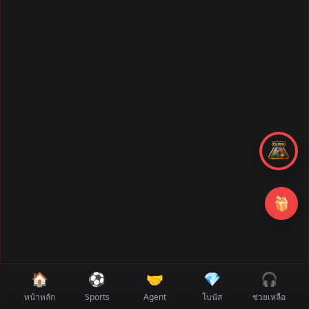
🏠
⚽
🤝
💎
🎧
หน้าหลัก
Sports
Agent
โบนัส
ช่วยเหลือ