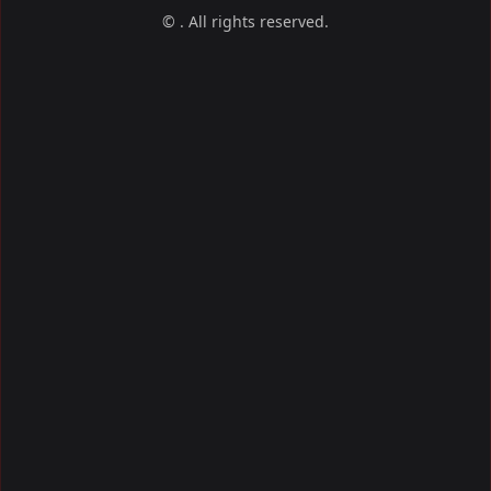
© . All rights reserved.