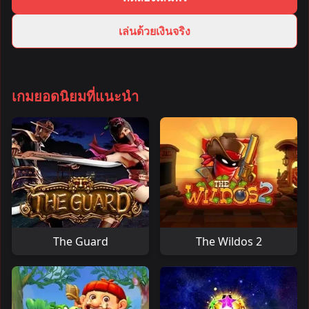
เล่นด้วยเงินจริง
เกมยอดนิยมที่แนะนำ
The Guard
The Wildos 2