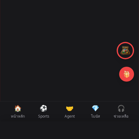
🏠
⚽
🤝
💎
🎧
หน้าหลัก
Sports
Agent
โบนัส
ช่วยเหลือ
✕
Select Language