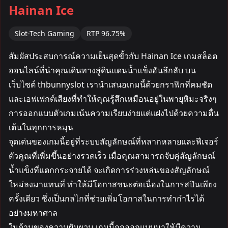
Hainan Ice
Slot-Tech Gaming
RTP 96.75%
สัมผัสประสบการณ์ความเย็นสุดขั้วกับ Hainan Ice เกมสล็อต
ออนไลน์ที่นำคุณเดินทางสู่ดินแดนน้ำแข็งอันลึกลับ บน
เว็บไซต์ thbunnyslot เรานำเสนอเกมนี้ด้วยกราฟิกที่คมชัด
และเอฟเฟกต์เสียงที่ทำให้คุณรู้สึกเหมือนอยู่ในพายุหิมะจริงๆ
การออกแบบตัวเกมเน้นความเรียบง่ายแต่แฝงไปด้วยความตื่น
เต้นในทุกการหมุน
จุดเด่นของเกมนี้อยู่ที่ระบบสัญลักษณ์ที่หลากหลายและฟีเจอร์
ตัวคูณที่เพิ่มขึ้นอย่างรวดเร็ว เมื่อคุณสามารถจับคู่สัญลักษณ์
น้ำแข็งที่แตกกระจายได้ จะเกิดการร่วงหล่นของสัญลักษณ์
ใหม่ลงมาแทนที่ ทำให้มีโอกาสชนะต่อเนื่องในการสปินเพียง
ครั้งเดียว ซึ่งเป็นกลไกที่ช่วยเพิ่มโอกาสในการทำกำไรได้
อย่างมหาศาล
ในด้านของความผันผวน เกมนี้ถูกออกแบบมาให้มีความ