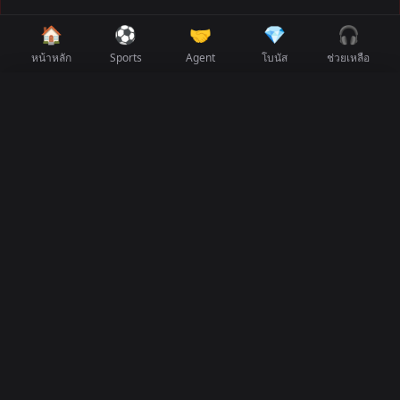
🏠
⚽
🤝
💎
🎧
หน้าหลัก
Sports
Agent
โบนัส
ช่วยเหลือ
✕
Select Language
🇹🇭
✓
Thailand
ข้อมูลทางเทคนิคของเกม Epic Fish_
⚙️
ตาข่ายแห่งโชคลาภ
Provider
RTP
Jili Games
97.2%
Volatility
Max Win
High ⚡⚡⚡⚡🌑
x10000