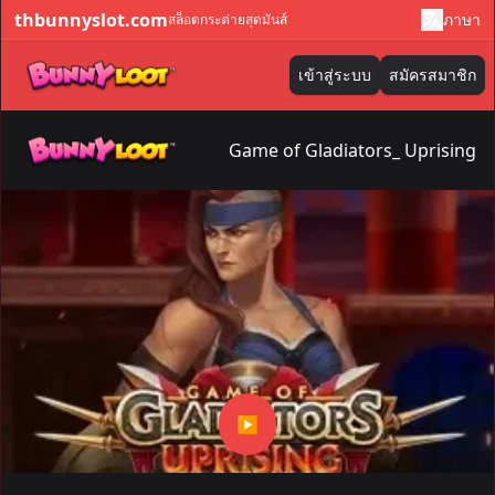
thbunnyslot.com
ภาษา
สล็อตกระต่ายสุดมันส์
เข้าสู่ระบบ
สมัครสมาชิก
Game of Gladiators_ Uprising
▶