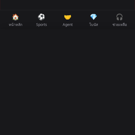
🏠
⚽
🤝
💎
🎧
หน้าหลัก
Sports
Agent
โบนัส
ช่วยเหลือ
✕
Select Language
🇹🇭
✓
Thailand
Game of Gladiators_ Uprising
⚙️
เล่นสนุกที่ thbunnyslot.com
RTP
Volatility
97.06%
Medium
⚡⚡⚡