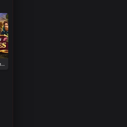
ดินแดนแห่งความมั่งคั่ง