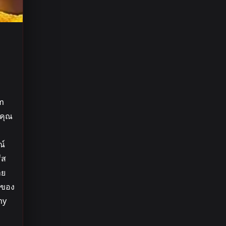
om
้คุณ
ณ์
ีส
าย
รของ
ny