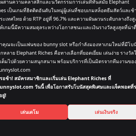
ผสานความคลาสสิกและนวัตกรรมการเล่นที่ทันสมัย Elephant
es เป็นเกมที่ฮิตติดอันดับในหมู่ผู้เล่นที่ชอบเกมสล็อตธีมสัตว์และช้
ระเทศไทย ด้วย RTP อยู่ที่ 96.7% และความผันผวนระดับกลางถึงสู
ห้เกมนี้มีความสมดุลระหว่างโอกาสชนะและเงินรางวัลสูงสุดที่น่าตื
ว่าคุณจะเป็นแฟนของ bunny slot หรือกำลังมองหาเกมใหม่ที่มีโบน
กหลาย Elephant Riches คือทางเลือกที่ยอดเยี่ยม เล่นง่าย รางวัล
เต็มไปด้วยความสนุกสนาน พร้อมบริการที่เป็นมิตรจากทีมงานขอ
unnyslot.com
ารอช้า! สมัครสมาชิกและเริ่มเล่น Elephant Riches ที่
unnyslot.com วันนี้ เพื่อโอกาสรับโบนัสสุดพิเศษและแจ็คพอตที่
ยู่!
เล่นเดโม
เล่นเงินจริง