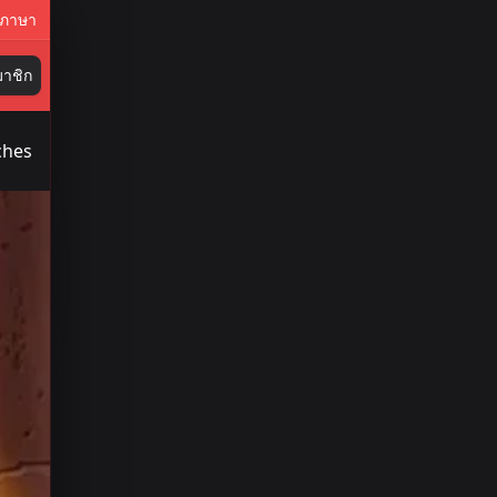
ภาษา
มาชิก
ches