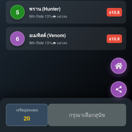
พราน (Hunter)
5
x10.8
Win Rate 13%
🌧️ แผ่วลง
อเมทิสต์ (Venom)
6
x10.9
Win Rate 13%
🌧️ แผ่วลง
เหรียญของคุณ
กรุณาเลือกสุนัข
20