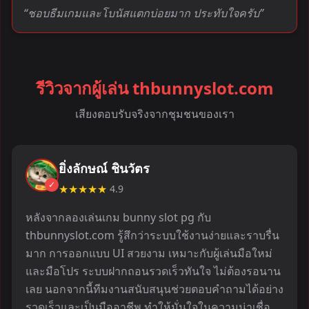
“ชอบธีมเกมและโบนัสแตกบ่อยมาก ประทับใจครับ”
รีวิวจากผู้เล่น thbunnyslot.com
เสียงตอบรับจริงจากชุมชนของเรา
ยิ่งลักษณ์ ชินวัตร
✓
★★★★★
4.9
หลังจากลองเล่นเกม bunny slot pg กับ
thbunnyslot.com รู้สึกว่าระบบใช้งานง่ายและราบรื่น
มาก การออกแบบ UI สวยงาม เหมาะกับผู้เล่นมือใหม่
และมือโปร ระบบฝากถอนรวดเร็วทันใจ ไม่ต้องรอนาน
เลย นอกจากนี้ทีมงานสนับสนุนช่วยตอบคำถามได้อย่าง
รวดเร็วและเป็นมืออาชีพ ทำให้มั่นใจในความน่าเชื่อ