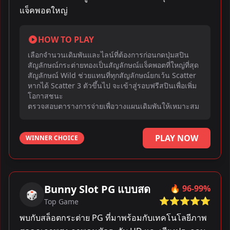
แจ็คพอตใหญ่
HOW TO PLAY
เลือกจำนวนเดิมพันและไลน์ที่ต้องการก่อนกดปุ่มสปิน
สัญลักษณ์กระต่ายทองเป็นสัญลักษณ์แจ็คพอตที่ใหญ่ที่สุด
สัญลักษณ์ Wild ช่วยแทนที่ทุกสัญลักษณ์ยกเว้น Scatter
หากได้ Scatter 3 ตัวขึ้นไป จะเข้าสู่รอบฟรีสปินเพื่อเพิ่ม
โอกาสชนะ
ตรวจสอบตารางการจ่ายเพื่อวางแผนเดิมพันให้เหมาะสม
PLAY NOW
WINNER CHOICE
Bunny Slot PG แบบสด
🔥 96-99%
🎲
⭐⭐⭐⭐⭐
Top Game
พบกับสล็อตกระต่าย PG ที่มาพร้อมกับเทคโนโลยีภาพ