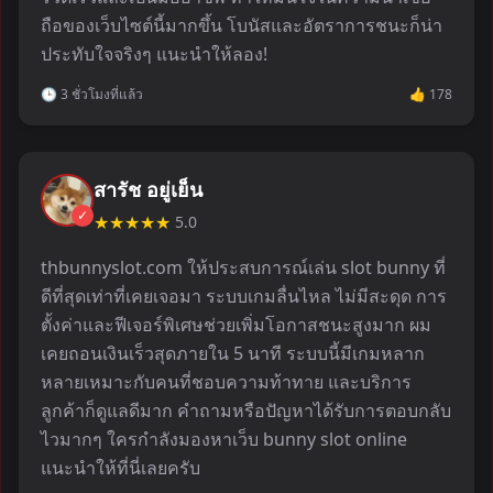
ถือของเว็บไซต์นี้มากขึ้น โบนัสและอัตราการชนะก็น่า
ประทับใจจริงๆ แนะนำให้ลอง!
🕒 3 ชั่วโมงที่แล้ว
👍 178
สารัช อยู่เย็น
✓
★★★★★
5.0
thbunnyslot.com ให้ประสบการณ์เล่น slot bunny ที่
ดีที่สุดเท่าที่เคยเจอมา ระบบเกมลื่นไหล ไม่มีสะดุด การ
ตั้งค่าและฟีเจอร์พิเศษช่วยเพิ่มโอกาสชนะสูงมาก ผม
เคยถอนเงินเร็วสุดภายใน 5 นาที ระบบนี้มีเกมหลาก
หลายเหมาะกับคนที่ชอบความท้าทาย และบริการ
ลูกค้าก็ดูแลดีมาก คำถามหรือปัญหาได้รับการตอบกลับ
ไวมากๆ ใครกำลังมองหาเว็บ bunny slot online
แนะนำให้ที่นี่เลยครับ