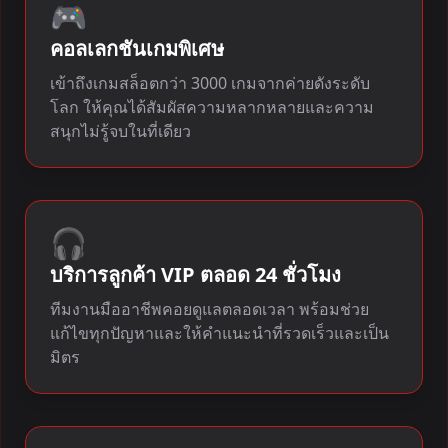
🎮
คอลเลกชันเกมพิเศษ
เข้าถึงเกมสล็อตกว่า 3000 เกมจากค่ายดังระดับ
โลก ให้คุณได้สัมผัสความหลากหลายและความ
สนุกไม่รู้จบในที่เดียว
🎧
บริการลูกค้า VIP ตลอด 24 ชั่วโมง
ทีมงานมืออาชีพคอยดูแลตลอดเวลา พร้อมช่วย
แก้ไขทุกปัญหาและให้คำแนะนำที่รวดเร็วและเป็น
มิตร