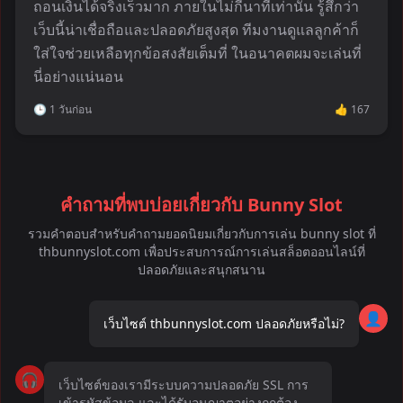
ถอนเงินได้จริงเร็วมาก ภายในไม่กี่นาทีเท่านั้น รู้สึกว่า
เว็บนี้น่าเชื่อถือและปลอดภัยสูงสุด ทีมงานดูแลลูกค้าก็
ใส่ใจช่วยเหลือทุกข้อสงสัยเต็มที่ ในอนาคตผมจะเล่นที่
นี่อย่างแน่นอน
🕒 1 วันก่อน
👍 167
คำถามที่พบบ่อยเกี่ยวกับ Bunny Slot
รวมคำตอบสำหรับคำถามยอดนิยมเกี่ยวกับการเล่น bunny slot ที่
thbunnyslot.com เพื่อประสบการณ์การเล่นสล็อตออนไลน์ที่
ปลอดภัยและสนุกสนาน
👤
เว็บไซต์ thbunnyslot.com ปลอดภัยหรือไม่?
🎧
เว็บไซต์ของเรามีระบบความปลอดภัย SSL การ
เข้ารหัสข้อมูล และได้รับอนุญาตอย่างถูกต้อง