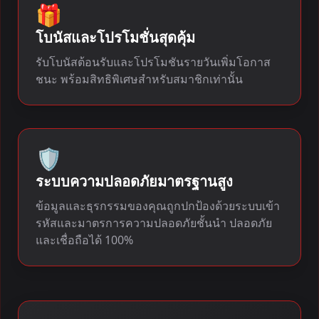
🎁
โบนัสและโปรโมชั่นสุดคุ้ม
รับโบนัสต้อนรับและโปรโมชันรายวันเพิ่มโอกาส
ชนะ พร้อมสิทธิพิเศษสำหรับสมาชิกเท่านั้น
🛡️
ระบบความปลอดภัยมาตรฐานสูง
ข้อมูลและธุรกรรมของคุณถูกปกป้องด้วยระบบเข้า
รหัสและมาตรการความปลอดภัยชั้นนำ ปลอดภัย
และเชื่อถือได้ 100%