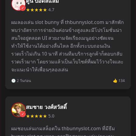
ตูน บอดี้สแลม
✓
★★★★★
4.7
ผมลองเล่น slot bunny ที่ thbunnyslot.com มาสักพัก
พบว่าอัตราการจ่ายเงินค่อนข้างสูงและมีโปรโมชั่นน่า
สนใจอยู่ตลอด UI สวยงามจัดเรียงเมนูอย่างชัดเจน
ทำให้ใช้งานได้อย่างลื่นไหล อีกทั้งระบบถอนเงิน
รวดเร็วไม่เกิน 10 นาที ส่วนทีมบริการลูกค้าก็ตอบกลับ
รวดเร็วมาก โดยรวมแล้วเป็นเว็บไซต์ที่ผมไว้วางใจและ
จะแนะนำให้เพื่อนๆลองเล่น
🕒 2 วันก่อน
👍 134
สมชาย วงศ์สวัสดิ์
✓
★★★★★
5.0
ผมชอบเล่นเกมสล็อตใน thbunnyslot.com ที่มีธีม