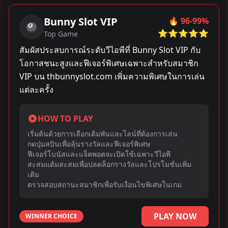
Bunny Slot VIP
🔥 96-99%
🎱
⭐⭐⭐⭐⭐
Top Game
สัมผัสประสบการณ์ระดับวีไอพีที่ Bunny Slot VIP กับ
โอกาสชนะสูงและฟีเจอร์พิเศษเฉพาะสำหรับสมาชิก
VIP บน thbunnyslot.com เพิ่มความพิเศษในการเล่น
แต่ละครั้ง
HOW TO PLAY
เริ่มต้นด้วยการเลือกเดิมพันและไลน์ที่ต้องการเล่น
กดปุ่มสปินเพื่อลุ้นรางวัลและฟีเจอร์พิเศษ
ฟีเจอร์โบนัสและแจ็คพอตจะเปิดใช้เฉพาะวีไอพี
สะสมแต้มสะสมเพื่อปลดล็อกรางวัลและโปรโมชั่นเพิ่ม
เติม
ตรวจสอบสถานะสมาชิกเพื่อรับเงื่อนไขพิเศษในเกม
PLAY NOW
WINNER CHOICE