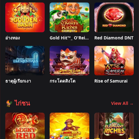
อ่างทอง
Gold Hit™_ O'Reilly's Riches
Red Diamond DNT
ธาตุผู้เรียกเงา
กระโดดสิงโต
Rise of Samurai
🐓 ไก่ชน
View All →