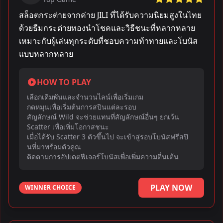
สล็อตกระต่ายจากค่าย JILI ที่ได้รับความนิยมสูงในไทย
ด้วยธีมกระต่ายทองนำโชคและวิธีชนะที่หลากหลาย
เหมาะกับผู้เล่นทุกระดับที่ชอบความท้าทายและโบนัส
แบบหลากหลาย
HOW TO PLAY
เลือกเดิมพันและจำนวนไลน์เพื่อเริ่มเกม
กดหมุนเพื่อเริ่มต้นการสปินแต่ละรอบ
สัญลักษณ์ Wild จะช่วยแทนที่สัญลักษณ์อื่นๆ ยกเว้น
Scatter เพื่อเพิ่มโอกาสชนะ
เมื่อได้รับ Scatter 3 ตัวขึ้นไป จะเข้าสู่รอบโบนัสฟรีสปิ
นที่มาพร้อมตัวคูณ
ติดตามการอัปเดตฟีเจอร์โบนัสเพื่อเพิ่มความตื่นเต้น
PLAY NOW
WINNER CHOICE