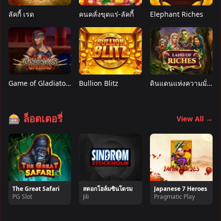
ลัคกี้ เรด
คนคลั่งขุดแร่-ลัคกี้
Elephant Riches
Game of Gladiators_ Uprising
Bullion Blitz
ดินแดนแห่งความมั่งคั่ง
🎰 ล็อตเตอรี่
View All →
Japanese 7 Heroes
The Great Safari
สตอกโฮล์มซินโดรม
Pragmatic Play
PG Slot
Jili