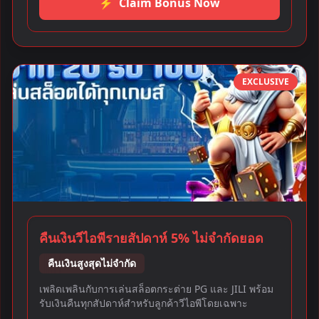
⚡
Claim Bonus Now
EXCLUSIVE
คืนเงินวีไอพีรายสัปดาห์ 5% ไม่จำกัดยอด
คืนเงินสูงสุดไม่จำกัด
เพลิดเพลินกับการเล่นสล็อตกระต่าย PG และ JILI พร้อม
รับเงินคืนทุกสัปดาห์สำหรับลูกค้าวีไอพีโดยเฉพาะ